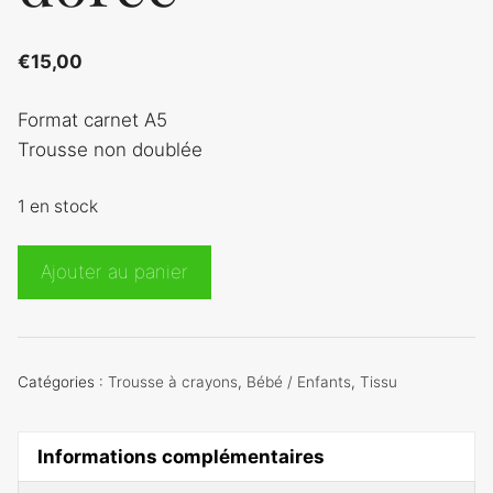
€
15,00
Format carnet A5
Trousse non doublée
1 en stock
quantité
Ajouter au panier
de
Petite
trousse
simili
Catégories :
Trousse à crayons
,
Bébé / Enfants
,
Tissu
cuir
dorée
Informations complémentaires