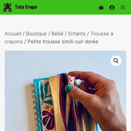
Aller
Me
au
contenu
Accueil
/
Boutique
/
Bébé / Enfants
/
Trousse à
crayons
/ Petite trousse simili cuir dorée