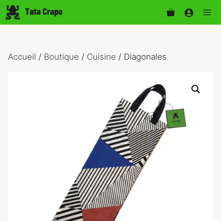
Aller
Me
au
contenu
Accueil
/
Boutique
/
Cuisine
/ Diagonales