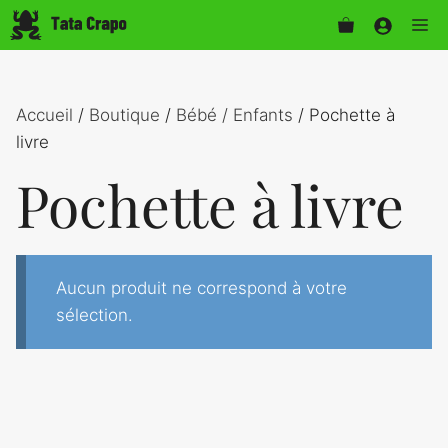
Aller
Me
au
contenu
Accueil
/
Boutique
/
Bébé / Enfants
/ Pochette à
livre
Pochette à livre
Aucun produit ne correspond à votre
sélection.