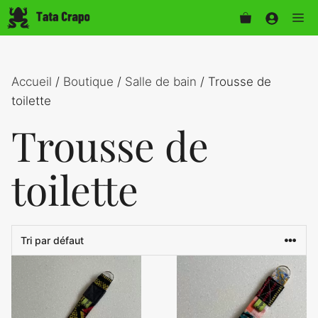
Aller
Me
au
contenu
Accueil
/
Boutique
/
Salle de bain
/ Trousse de
toilette
Trousse de
toilette