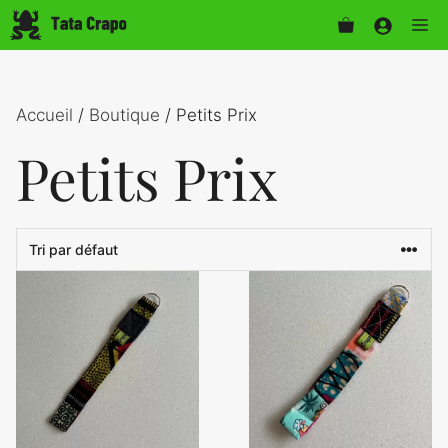
Aller
Me
au
contenu
Accueil
/
Boutique
/ Petits Prix
Petits Prix