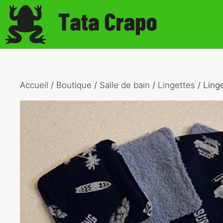
Aller
au
contenu
Accueil
/
Boutique
/
Salle de bain
/
Lingettes
/ Ling