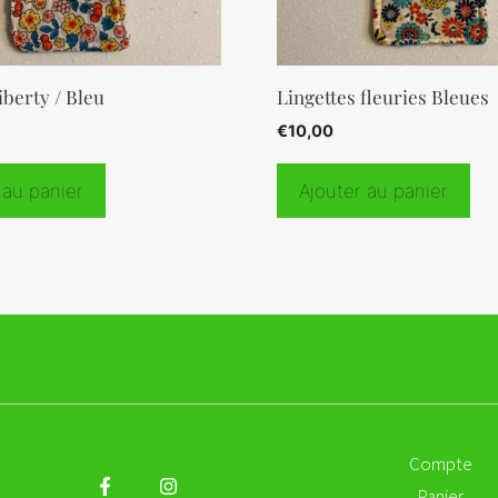
iberty / Bleu
Lingettes fleuries Bleues
€
10,00
 au panier
Ajouter au panier
Compte
Panier