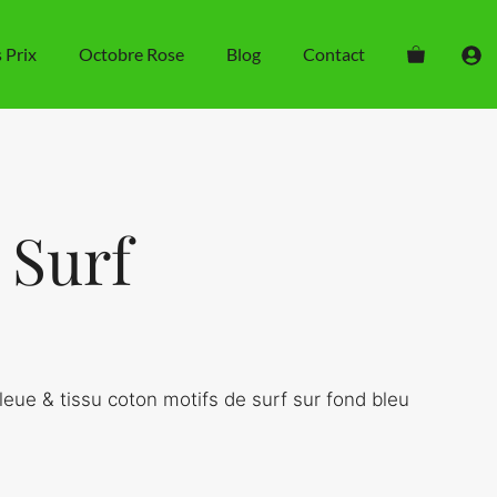
Lingettes
Surf
s Prix
Octobre Rose
Blog
Contact
 Surf
leue & tissu coton motifs de surf sur fond bleu