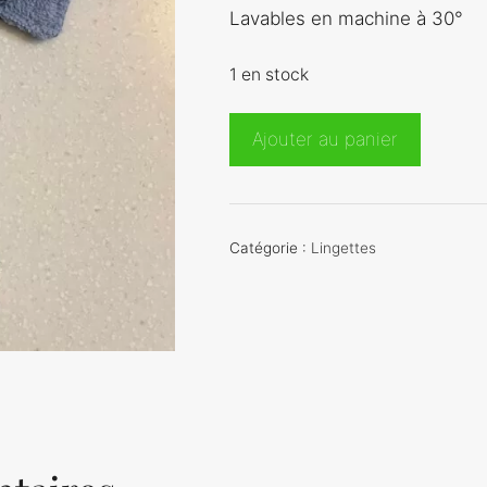
Lavables en machine à 30°
1 en stock
quantité
Ajouter au panier
de
Lingettes
Surf
Catégorie :
Lingettes