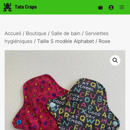
Aller
Me
au
contenu
Accueil
/
Boutique
/
Salle de bain
/
Serviettes
hygiéniques
/ Taille S modèle Alphabet / Rose