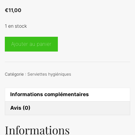
€
11,00
1 en stock
quantité
Ajouter au panier
de
Taille
S
modèle
Catégorie :
Serviettes hygiéniques
Alphabet
/
Informations complémentaires
Rose
Avis (0)
Informations