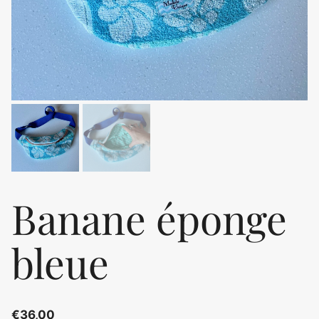
Banane éponge
bleue
€
36,00