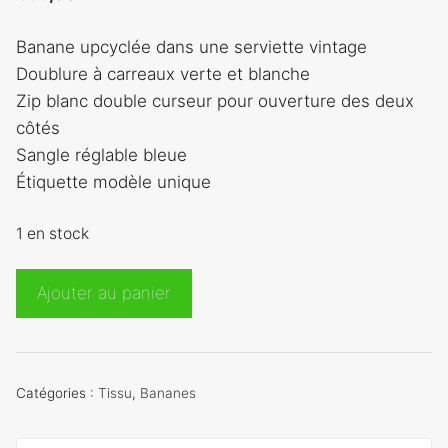
Banane upcyclée dans une serviette vintage
Doublure à carreaux verte et blanche
Zip blanc double curseur pour ouverture des deux
côtés
Sangle réglable bleue
Étiquette modèle unique
1 en stock
quantité
Ajouter au panier
de
Banane
éponge
bleue
Catégories :
Tissu
,
Bananes