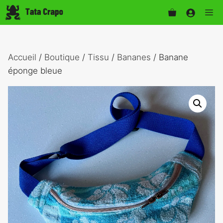
Aller
Me
au
contenu
Accueil
/
Boutique
/
Tissu
/
Bananes
/ Banane
éponge bleue