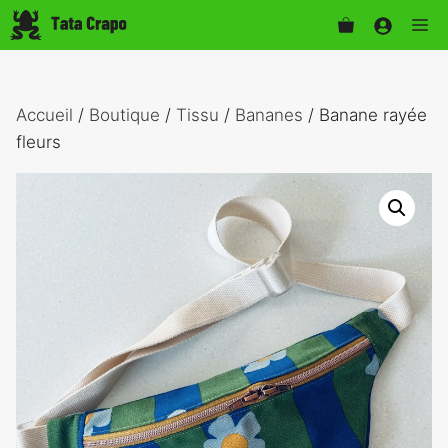
Aller
Me
au
contenu
Accueil
/
Boutique
/
Tissu
/
Bananes
/ Banane rayée
fleurs