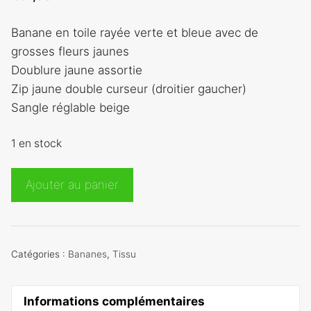
Banane en toile rayée verte et bleue avec de
grosses fleurs jaunes
Doublure jaune assortie
Zip jaune double curseur (droitier gaucher)
Sangle réglable beige
1 en stock
quantité
Ajouter au panier
de
Banane
rayée
fleurs
Catégories :
Bananes
,
Tissu
Informations complémentaires