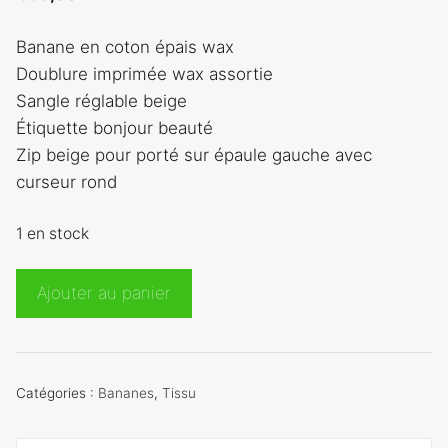
Banane en coton épais wax
Doublure imprimée wax assortie
Sangle réglable beige
Étiquette bonjour beauté
Zip beige pour porté sur épaule gauche avec
curseur rond
1 en stock
quantité
Ajouter au panier
de
Banane
wax
jaune
Catégories :
Bananes
,
Tissu
et
rouge