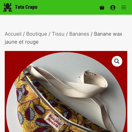
Aller
Me
au
contenu
Accueil
/
Boutique
/
Tissu
/
Bananes
/ Banane wax
jaune et rouge