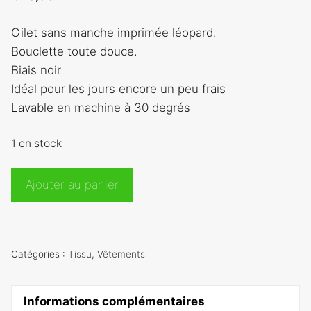
Gilet sans manche imprimée léopard.
Bouclette toute douce.
Biais noir
Idéal pour les jours encore un peu frais
Lavable en machine à 30 degrés
1 en stock
quantité
Ajouter au panier
de
Gilet
sans
manche
Catégories :
Tissu
,
Vêtements
leopard
Informations complémentaires