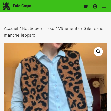
Aller
Me
au
contenu
Accueil
/
Boutique
/
Tissu
/
Vêtements
/ Gilet sans
manche leopard