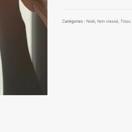
de
Boule
de
Catégories :
Noël
,
Non classé
,
Tissu
noel