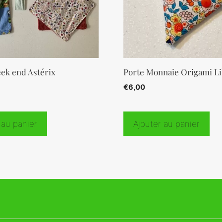
eek end Astérix
Porte Monnaie Origami Li
€
6,00
 au panier
Ajouter au panier