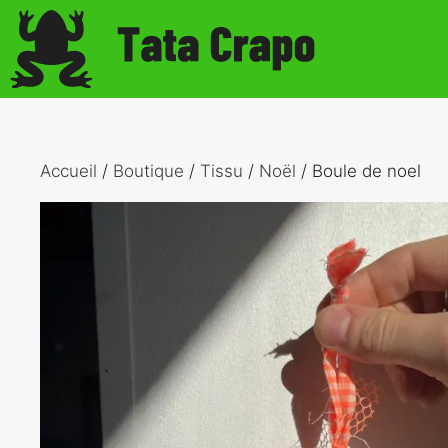
Aller
au
contenu
Accueil
/
Boutique
/
Tissu
/
Noël
/ Boule de noel