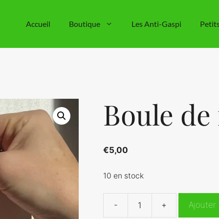
Accueil
Boutique
Les Anti-Gaspi
Petit
Boule de
€
5,00
10 en stock
-
+
Ajouter
quantité