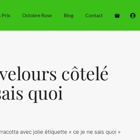
Pochette
velours
s Prix
Octobre Rose
Blog
Contact
côtelé
Ce
je
ne
sais
quoi
velours côtelé
sais quoi
racotta avec jolie étiquette « ce je ne sais quoi »