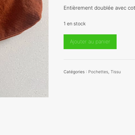
Entièrement doublée avec cot
1 en stock
quantité
Ajouter au panier
de
Pochette
velours
côtelé
Catégories :
Pochettes
,
Tissu
Ce
je
ne
sais
quoi