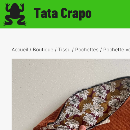
Aller
au
contenu
Accueil
/
Boutique
/
Tissu
/
Pochettes
/ Pochette ve