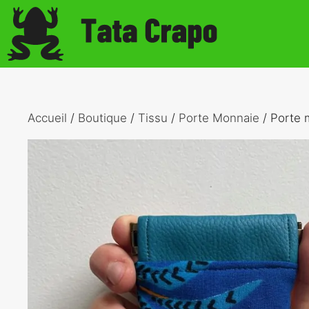
Aller
au
contenu
Accueil
/
Boutique
/
Tissu
/
Porte Monnaie
/ Porte 