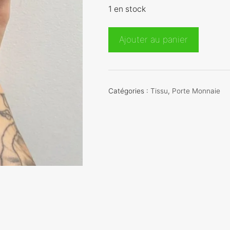
1 en stock
quantité
Ajouter au panier
de
Porte
monnaie
bleu
Catégories :
Tissu
,
Porte Monnaie