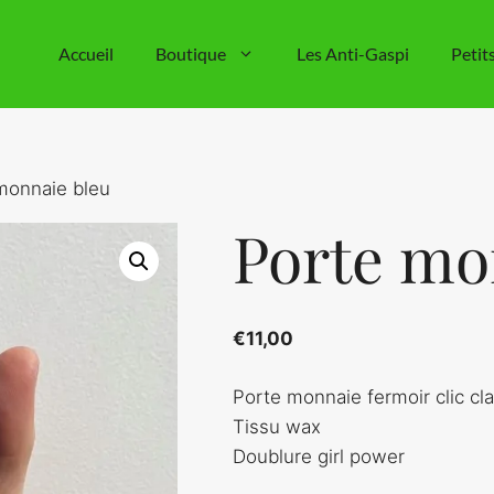
Accueil
Boutique
Les Anti-Gaspi
Petit
monnaie bleu
Porte mo
€
11,00
Porte monnaie fermoir clic cl
Tissu wax
Doublure girl power