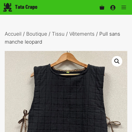
Aller
Me
au
contenu
Accueil
/
Boutique
/
Tissu
/
Vêtements
/ Pull sans
manche leopard