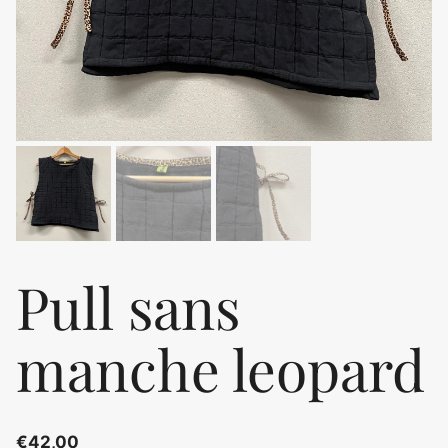
Pull sans
manche leopard
€
42,00