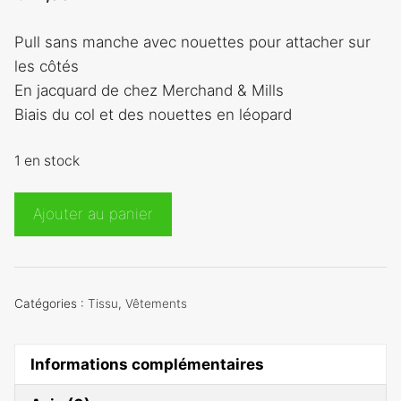
Pull sans manche avec nouettes pour attacher sur
les côtés
En jacquard de chez Merchand & Mills
Biais du col et des nouettes en léopard
1 en stock
quantité
Ajouter au panier
de
Pull
sans
manche
Catégories :
Tissu
,
Vêtements
leopard
Informations complémentaires