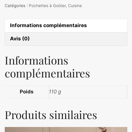
Goûter
Catégories :
Pochettes à Goûter
,
Cuisine
Fleurs
Bleues
Informations complémentaires
/
Liberty
Avis (0)
/
Lugeurs
Informations
complémentaires
Poids
110 g
Produits similaires