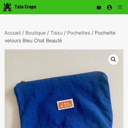
Aller
Me
au
contenu
Accueil
/
Boutique
/
Tissu
/
Pochettes
/ Pochette
velours Bleu Chat Beauté