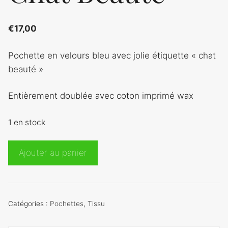
€
17,00
Pochette en velours bleu avec jolie étiquette « chat
beauté »
Entièrement doublée avec coton imprimé wax
1 en stock
quantité
Ajouter au panier
de
Pochette
velours
Bleu
Catégories :
Pochettes
,
Tissu
Chat