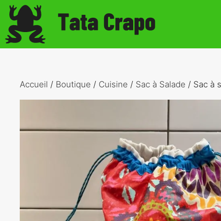
Aller
au
contenu
Accueil
/
Boutique
/
Cuisine
/
Sac à Salade
/ Sac à 