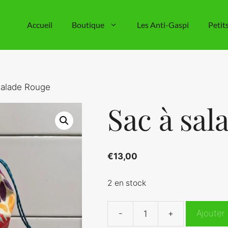
Accueil
Boutique
Les Anti-Gaspi
Petit
salade Rouge
Sac à sa
€
13,00
2 en stock
-
+
Ajouter
quantité