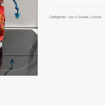
de
Sac
à
Catégories :
Sac à Salade
,
Cuisine
salade
Rouge